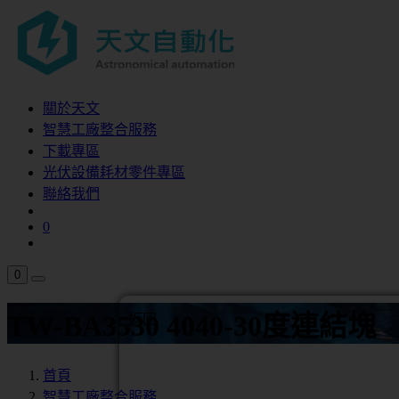
關於天文
智慧工廠整合服務
下載專區
光伏設備耗材零件專區
聯絡我們
0
0
TW-BA3530 4040-30度連結塊
返回
首頁
智慧工廠整合服務