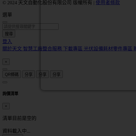
© 2024 天文自動化股份有限公司 版權所有
|
使用者條款
選單
搜尋
登入
關於天文
智慧工廠整合服務
下載專區
光伏設備耗材零件專區
×
QR條碼
分享
分享
分享
詢價清單
×
清單目前是空的
資料載入中...