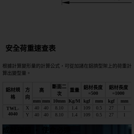
安全荷重速查表
根據計算變形量的計算公式，可從加諸在鋁擠型架上的荷重計
算出變型量。
斷面二
鋁材長度
鋁材長度
鋁材規
方
高
重量
=500
=1000
次
格
向
mm
mm
10mm
Kg/M
kgf
mm
kgf
mm
X
40
40
8.10
1.4
109
0.5
27
1
TWL-
4040
Y
40
40
8.10
1.4
109
0.5
27
1
成就理想 ‧ 使命必達