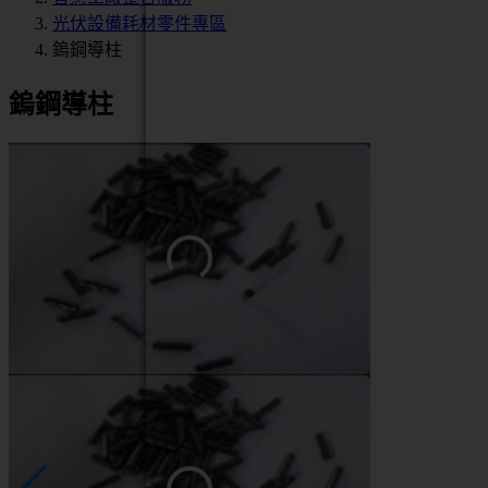
光伏設備耗材零件專區
鎢鋼導柱
鎢鋼導柱