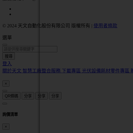
© 2024 天文自動化股份有限公司 版權所有
|
使用者條款
選單
搜尋
登入
關於天文
智慧工廠整合服務
下載專區
光伏設備耗材零件專區
×
QR條碼
分享
分享
分享
詢價清單
×