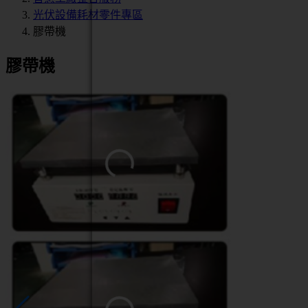
光伏設備耗材零件專區
膠帶機
膠帶機