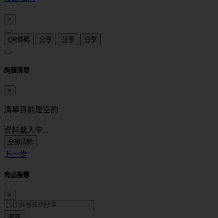
×
QR條碼
分享
分享
分享
詢價清單
×
清單目前是空的
資料載入中...
全部清除
下一步
商品搜尋
×
搜尋