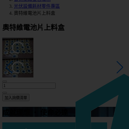
光伏設備耗材零件專區
奧特維電池片上料盒
奧特維電池片上料盒
加入詢價清單
成就理想 ‧ 使命必達