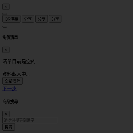
×
QR條碼
分享
分享
分享
詢價清單
×
清單目前是空的
資料載入中...
全部清除
下一步
商品搜尋
×
搜尋