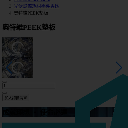
光伏設備耗材零件專區
奧特維PEEK墊板
奧特維PEEK墊板
加入詢價清單
成就理想 ‧ 使命必達