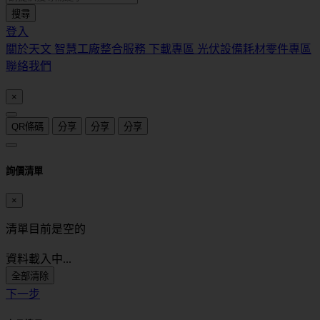
搜尋
登入
關於天文
智慧工廠整合服務
下載專區
光伏設備耗材零件專區
聯絡我們
×
QR條碼
分享
分享
分享
詢價清單
×
清單目前是空的
資料載入中...
全部清除
下一步